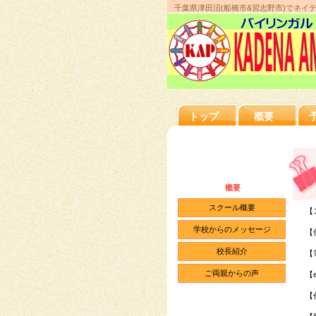
千葉県津田沼(船橋市&習志野市)でネイ
トップ
概要
概要
スクール概要
【
学校からのメッセージ
【
校長紹介
【
ご両親からの声
【e
【