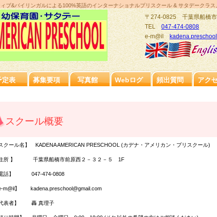
ティブ&バイリンガルによる100%英語のインターナショナルプリスクール & サタデークラス
〒274-0825 千葉県船橋市
TEL
047-474-0808
e-m@il
kadena.preschoo
予定表
募集要項
写真館
Webログ
頻出質問
アク
スクール概要
スクール名】 KADENA AMERICAN PRESCHOOL (カデナ・アメリカン・プリスクール)
住所 】 千葉県船橋市前原西２－３２－５ 1F
電話】 047-474-0808
-m@il】 kadena.preschool@gmail.com
代表者】 轟 真理子