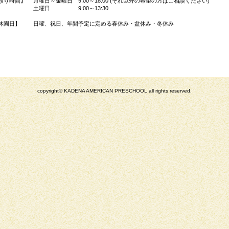
預り時間】 月曜日～金曜日 9:00～18:00 (それ以外の希望の方はご相談ください)
土曜日 9:00～13:30
休園日】 日曜、祝日、年間予定に定める春休み・盆休み・冬休み
copyright© KADENA AMERICAN PRESCHOOL all rights reserved.