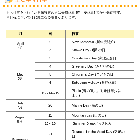
※お仕事をされている保護者の方は長期休み [春・夏休み] 預かり保育可能。
※日程については変更になる場合があります。
月
日
行事
6
New Semester (新年度開始)
April
4月
29
Shôwa Day (昭和の日)
3
Constitution Day (憲法記念日)
4
Greenery Day (みどりの日)
May
5
Children’s Day (こどもの日)
5月
6
Substitute Holiday (振替休日)
Picnic (春の遠足。対象は年少以
13or14or15
上。)
July
20
Marine Day (海の日)
7月
11
Mountain day (山の日)
August
8月
10～16
Summer Break (お盆休み)
Respect-for-the-Aged Day (敬老の
21
日)
September