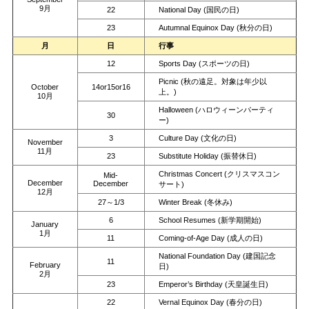
9月
22
National Day (国民の日)
23
Autumnal Equinox Day (秋分の日)
月
日
行事
12
Sports Day (スポーツの日)
Picnic (秋の遠足。対象は年少以
October
14or15or16
上。)
10月
Halloween (ハロウィーンパーティ
30
ー)
3
Culture Day (文化の日)
November
11月
23
Substitute Holiday (振替休日)
Christmas Concert (クリスマスコン
Mid-
December
December
サート)
12月
27～1/3
Winter Break (冬休み)
6
School Resumes (新学期開始)
January
1月
11
Coming-of-Age Day (成人の日)
National Foundation Day (建国記念
11
February
日)
2月
23
Emperor’s Birthday (天皇誕生日)
22
Vernal Equinox Day (春分の日)