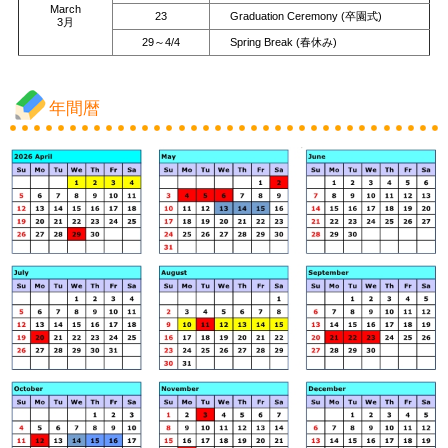
March
23
Graduation Ceremony (卒園式)
3月
29～4/4
Spring Break (春休み)
年間暦